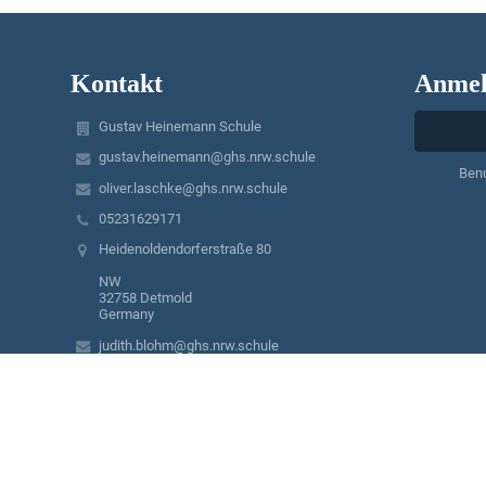
Kontakt
Anmel
Gustav Heinemann Schule
gustav.heinemann@ghs.nrw.schule
Ben
oliver.laschke@ghs.nrw.schule
05231629171
Heidenoldendorferstraße 80
NW
32758 Detmold
Germany
judith.blohm@ghs.nrw.schule