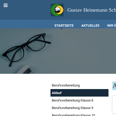
Gustav Heinemann Sc
STARTSEITE
AKTUELLES
WIR 
Oberstufe
A
Berufsvorbereitung
/
Ablauf
Berufsvorbereitung Klasse 8
8.
Berufsvorbereitung Klasse 9
-
Berufsvorbereitung Klasse 10